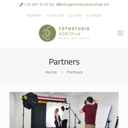
+32 497 21 33 04
info@fotostudiokortrijk.be
Partners
Over ons
Locatie
Contact
Partners
Home
Partners